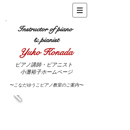
Instructor of piano
& pianist
Yuko Ko
nada
ピアノ講師・ピアニスト
小灘裕子
ホームページ
〜こなだゆうこピアノ教室のご案内〜